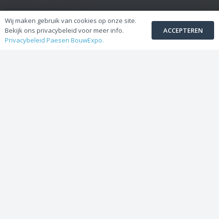
Wij maken gebruik van cookies op onze site.
Paesen BouwExpo NV
ACCEPTEREN
Bekijk ons privacybeleid voor meer info.
Privacybeleid Paesen BouwExpo.
Toonzaal en Afhaalmagazijn :
Steenweg Linde 55
3990 PEER
Afhaalmagazijn :
Centrum-Zuid 2015
3530 HOUTHALEN
BTW : BE 0423.217.532
Groep Van Pelt – Paesen :
vanpelt.be
paesen.be