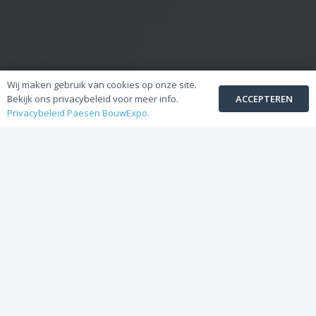
Wij maken gebruik van cookies op onze site.
ACCEPTEREN
Bekijk ons privacybeleid voor meer info.
Privacybeleid Paesen BouwExpo.
Paesen BouwExpo NV
Toonzaal en Afhaalmagazijn :
Steenweg Linde 55
3990 PEER
Afhaalmagazijn :
Centrum-Zuid 2015
3530 HOUTHALEN
BTW : BE 0423.217.532