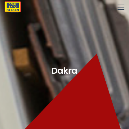
D
a
k
r
a
m
e
n